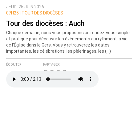
JEUDI 25 JUIN 2026
Nom
07H25 |
TOUR DES DIOCÈSES
Tour des diocèses : Auch
Chaque semaine, nous vous proposons un rendez-vous simple
Courriel (non publié)
et pratique pour découvrir les événements qui rythment la vie
de l’Église dans le Gers. Vous y retrouverez les dates
importantes, les célébrations, les pèlerinages, les (…)
Ajoutez votre commentaire ici
ÉCOUTER
PARTAGER
Texte de votre message