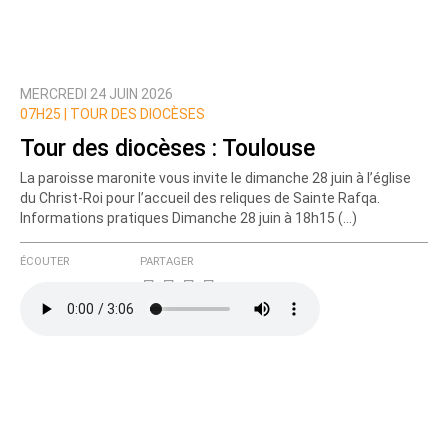
MERCREDI 24 JUIN 2026
Prévenez-moi de tous les nouveaux commentaires
07H25 |
TOUR DES DIOCÈSES
de cette discussion par email
Tour des diocèses : Toulouse
La paroisse maronite vous invite le dimanche 28 juin à l’église
du Christ-Roi pour l’accueil des reliques de Sainte Rafqa.
Informations pratiques Dimanche 28 juin à 18h15 (…)
ÉCOUTER
PARTAGER