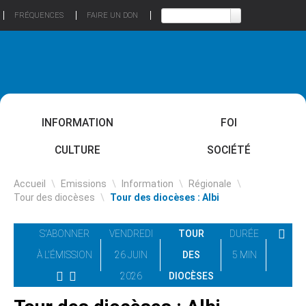
FRÉQUENCES
FAIRE UN DON
INFORMATION
FOI
CULTURE
SOCIÉTÉ
Accueil
\
Emissions
\
Information
\
Régionale
\
Tour des diocèses
\
Tour des diocèses : Albi
S'ABONNER
VENDREDI
TOUR
DURÉE
À L'ÉMISSION
26 JUIN
DES
5 MIN
2026
DIOCÈSES