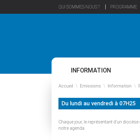
QUI SOMMES-NOUS ?
PROGRAMME
INFORMATION
Accueil
\
Emissions
\
Information
\
Du lundi au vendredi à 07H25
Chaque jour, le représentant d’un diocèse
notre agenda.