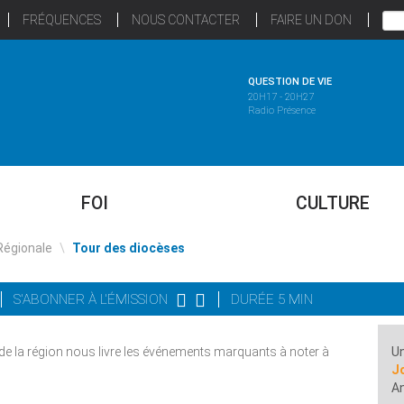
FRÉQUENCES
NOUS CONTACTER
FAIRE UN DON
QUESTION DE VIE
20H17 - 20H27
Radio Présence
FOI
CULTURE
Régionale
\
Tour des diocèses
S'ABONNER À L'ÉMISSION
DURÉE 5 MIN
 de la région nous livre les événements marquants à noter à
Un
J
A