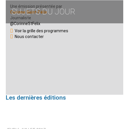
Une émission présentée par
SUJETS DU JOUR
Corinne Saint-Félix
Journaliste
@CorinneStFelix
Voir la grille des programmes
Nous contacter
Les dernières éditions