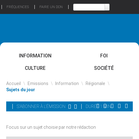
FRÉQUENCES
FAIRE UN DON
INFORMATION
FOI
CULTURE
SOCIÉTÉ
Accueil
\
Emissions
\
Information
\
Régionale
\
Sujets du jour
S'ABONNER À L'ÉMISSION
DURÉE 1 MIN
Focus sur un sujet choisie par notre rédaction