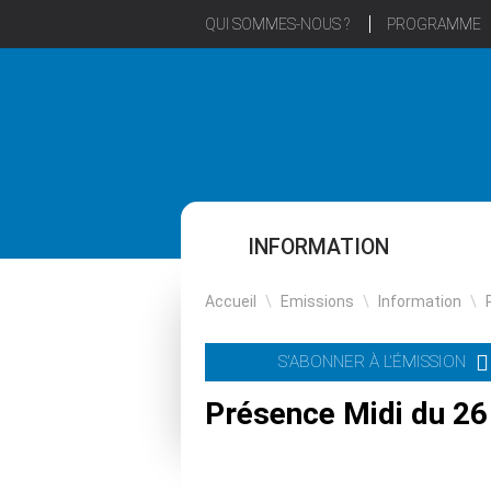
QUI SOMMES-NOUS ?
PROGRAMME
INFORMATION
Accueil
\
Emissions
\
Information
\
S'ABONNER À L'ÉMISSION
Présence Midi du 26 