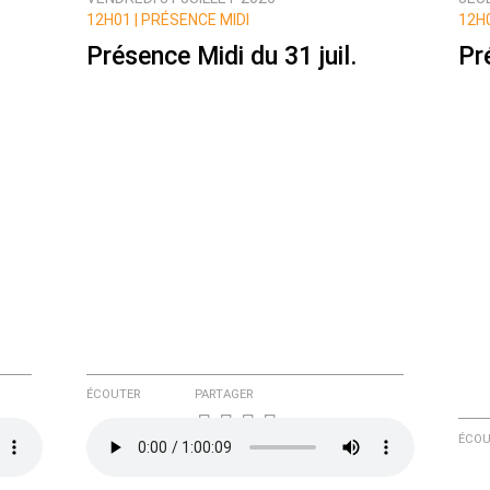
ux commentaires de cette discussion par email
12H01 |
PRÉSENCE MIDI
12H0
Présence Midi du 31 juil.
Pr
ÉCOUTER
PARTAGER
ÉCOU