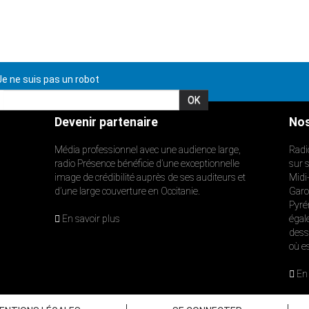
e ne suis pas un robot
Devenir partenaire
Nos
Média professionnel avec une audience large,
Radi
radio Présence bénéficie d’une exceptionnelle
sur 
image de crédibilité auprès de ses auditeurs et
Midi
d’une large couverture en Occitanie.
Garon
Pyré
En savoir plus
égal
dess
où e
En 