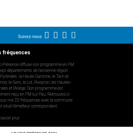
Suivez-nous
 fréquences
o Présence diffuse son programme en FM
sept départements de l’ancienne région
-Pyrénées : la Haute-Garonne, le Tarn et
ne, le Gers, le Lot, l’Aveyron, les Hautes-
nées et l’Ariège. Son programme est
ement reçu en FM sur Pau. Retrouvez ci-
ous nos 22 fréquences avec la commune
st situé l’émetteur correspondant.
savoir plus