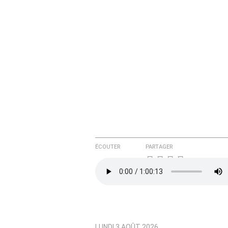
Courriel (non publié)
Ajoutez votre commentair
Texte de votre message
ÉCOUTER
PARTAGER
LUNDI 3 AOÛT 2026