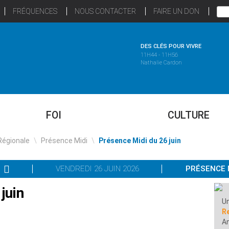
FRÉQUENCES
NOUS CONTACTER
FAIRE UN DON
DES CLÉS POUR VIVRE
11H44 - 11H56
Nathalie Cardon
FOI
CULTURE
Régionale
\
Présence Midi
\
Présence Midi du 26 juin
VENDREDI 26 JUIN 2026
PRÉSENCE 
juin
Un
R
A