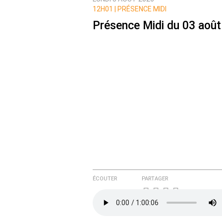
Prévenez-moi de tous les nouvea
12H01 |
PRÉSENCE MIDI
Présence Midi du 03 août
ÉCOUTER
PARTAGER