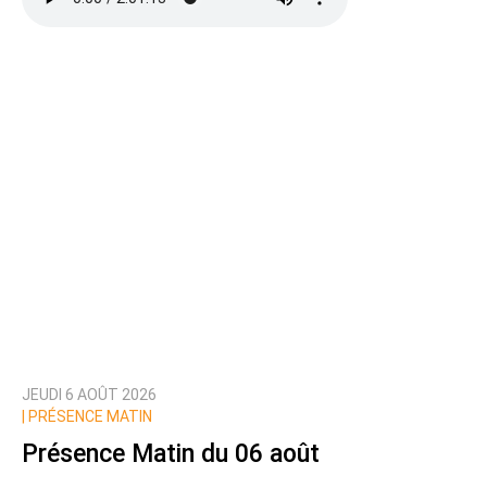
Ajoutez votre commentaire ici
Texte de votre message
JEUDI 6 AOÛT 2026
Prévenez-moi de tous les nouveaux commentaires
|
PRÉSENCE MATIN
de cette discussion par email
Présence Matin du 06 août