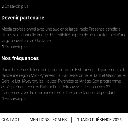
En savoir plus
Devenir partenaire
Média professionnel avec une audience large, radio Présence bénéficie
d’une exceptionnelle image de crédibilité auprès de ses auditeurs et d’une
large couverture en Occitanie.
En savoir plus
Nos fréquences
Radio Présence diffuse son programme en FM sur sept départements de
l’ancienne région Midi-Pyrénées : la Haute-Garonne, le Tarn et Garonne, le
Gers, le Lot, l’Aveyron, les Hautes-Pyrénées et l’Ariège. Son programme
est également reçu en FM sur Pau. Retrouvez ci-dessous nos 22
fréquences avec la commune où est situé l’émetteur correspondant.
En savoir plus
CONTACT
MENTIONS LÉGALES
RADIO PRÉSENCE 2026