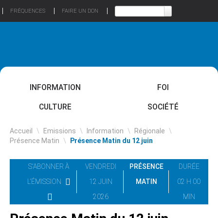
FRÉQUENCES
FAIRE UN DON
INFORMATION
FOI
CULTURE
SOCIÉTÉ
Accueil
\
Emissions
\
Information
\
Régionale
\
Présence Matin
\
Présence Matin du 12 juin
S'ABONNER À
VENDREDI
PRÉSENCE
DURÉE
L'ÉMISSION
12 JUIN
MATIN
02 H 00
2026
MIN