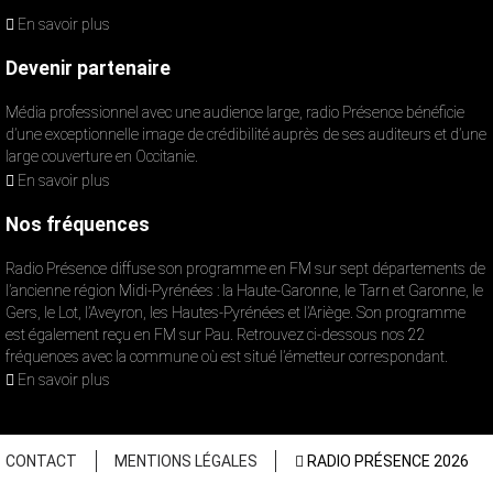
En savoir plus
Devenir partenaire
Média professionnel avec une audience large, radio Présence bénéficie
d’une exceptionnelle image de crédibilité auprès de ses auditeurs et d’une
large couverture en Occitanie.
En savoir plus
Nos fréquences
Radio Présence diffuse son programme en FM sur sept départements de
l’ancienne région Midi-Pyrénées : la Haute-Garonne, le Tarn et Garonne, le
Gers, le Lot, l’Aveyron, les Hautes-Pyrénées et l’Ariège. Son programme
est également reçu en FM sur Pau. Retrouvez ci-dessous nos 22
fréquences avec la commune où est situé l’émetteur correspondant.
En savoir plus
CONTACT
MENTIONS LÉGALES
RADIO PRÉSENCE 2026