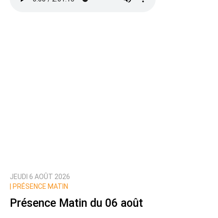
Ajoutez votre commentaire ici
Texte de votre message
JEUDI 6 AOÛT 2026
Prévenez-moi de tous les nouveaux commentaires
|
PRÉSENCE MATIN
de cette discussion par email
Présence Matin du 06 août