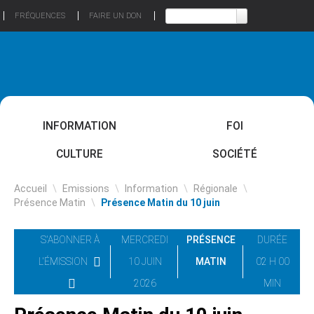
FRÉQUENCES
FAIRE UN DON
INFORMATION
FOI
CULTURE
SOCIÉTÉ
Accueil
\
Emissions
\
Information
\
Régionale
\
Présence Matin
\
Présence Matin du 10 juin
S'ABONNER À
MERCREDI
PRÉSENCE
DURÉE
L'ÉMISSION
10 JUIN
MATIN
02 H 00
2026
MIN