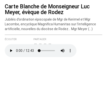
Carte Blanche de Monseigneur Luc
Meyer, évèque de Rodez
Courriel (non publié)
Jubilés d’ordination épiscopale de Mgr de Kerimel et Mgr
Lacombe, encyclique Magnifica Humanitas sur l’intelligence
artificielle, nouvelles du diocèse de Rodez... Mgr Meyer (…)
Ajoutez votre commentaire ici
ÉCOUTER
PARTAGER
Texte de votre message