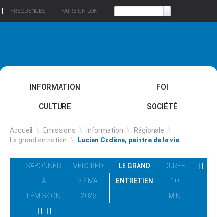
FRÉQUENCES
FAIRE UN DON
INFORMATION
FOI
CULTURE
SOCIÉTÉ
Accueil
\
Emissions
\
Information
\
Régionale
\
Le grand entretien
\
Lucien Cadène, peintre de la vie
S'ABONNER
MERCREDI
LE GRAND
DURÉE
À
27 MAI
ENTRETIEN
10
L'ÉMISSION
2026
MIN