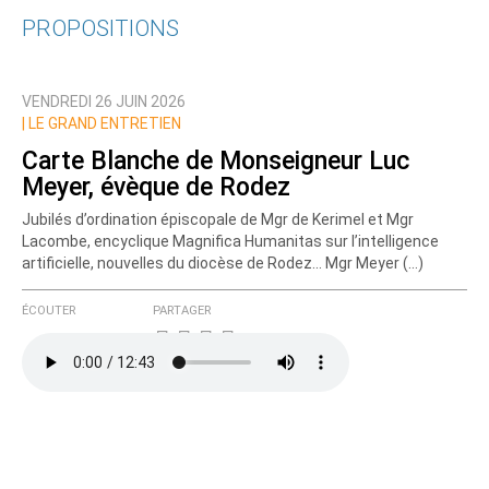
PROPOSITIONS
Qui êtes-vous ?
VENDREDI 26 JUIN 2026
Nom
|
LE GRAND ENTRETIEN
Carte Blanche de Monseigneur Luc
Meyer, évèque de Rodez
Courriel (non publié)
Jubilés d’ordination épiscopale de Mgr de Kerimel et Mgr
Lacombe, encyclique Magnifica Humanitas sur l’intelligence
artificielle, nouvelles du diocèse de Rodez... Mgr Meyer (…)
Ajoutez votre commentaire ici
ÉCOUTER
PARTAGER
Texte de votre message