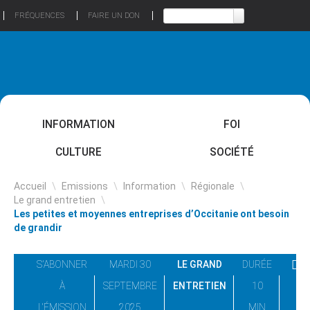
FRÉQUENCES
FAIRE UN DON
INFORMATION
FOI
CULTURE
SOCIÉTÉ
Accueil
\
Emissions
\
Information
\
Régionale
\
Le grand entretien
\
Les petites et moyennes entreprises d’Occitanie ont besoin
de grandir
S'ABONNER
MARDI 30
LE GRAND
DURÉE
À
SEPTEMBRE
ENTRETIEN
10
L'ÉMISSION
2025
MIN