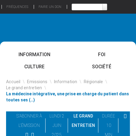
FRÉQUENCES
FAIRE UN DON
INFORMATION
FOI
CULTURE
SOCIÉTÉ
Accueil
\
Emissions
\
Information
\
Régionale
\
Le grand entretien
\
La médecine intégrative, une prise en charge du patient dans
toutes ses (…)
S'ABONNER À
LUNDI 2
LE GRAND
DURÉE
L'ÉMISSION
JUIN
ENTRETIEN
10
2025
MIN