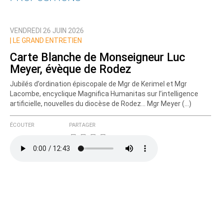
Qui êtes-vous ?
VENDREDI 26 JUIN 2026
Nom
|
LE GRAND ENTRETIEN
Carte Blanche de Monseigneur Luc
Meyer, évèque de Rodez
Courriel (non publié)
Jubilés d’ordination épiscopale de Mgr de Kerimel et Mgr
Lacombe, encyclique Magnifica Humanitas sur l’intelligence
artificielle, nouvelles du diocèse de Rodez... Mgr Meyer (…)
Ajoutez votre commentaire ici
ÉCOUTER
PARTAGER
Texte de votre message