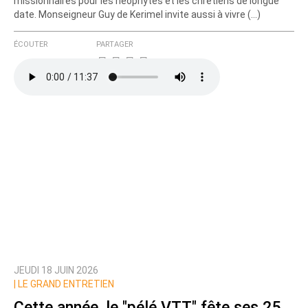
missionnaires pour les néophytes et les chrétiens de longue
date. Monseigneur Guy de Kerimel invite aussi à vivre (…)
ÉCOUTER
PARTAGER
JEUDI 18 JUIN 2026
|
LE GRAND ENTRETIEN
Cette année, le "pélé VTT" fête ses 25