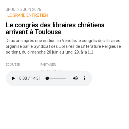
JEUDI 25 JUIN 2026
Nom
|
LE GRAND ENTRETIEN
Le congrès des libraires chrétiens
arrivent à Toulouse
Courriel (non publié)
Deux ans après une édition en Vendée, le congrès des libraires
organisé par le Syndicat des Libraires de Littérature Religieuse
se tient, du dimanche 28 juin au lundi 29, à la (…)
Ajoutez votre commentaire ici
ÉCOUTER
PARTAGER
Texte de votre message