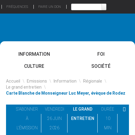
FRÉQUENCES
FAIRE UN DON
INFORMATION
FOI
CULTURE
SOCIÉTÉ
Accueil
\
Emissions
\
Information
\
Régionale
\
Le grand entretien
\
Carte Blanche de Monseigneur Luc Meyer, évèque de Rodez
S'ABONNER
VENDREDI
LE GRAND
DURÉE
À
26 JUIN
ENTRETIEN
10
L'ÉMISSION
2026
MIN