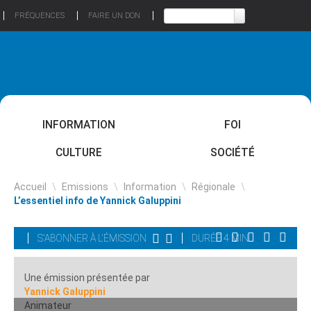
FRÉQUENCES
FAIRE UN DON
INFORMATION
FOI
CULTURE
SOCIÉTÉ
Accueil
\
Emissions
\
Information
\
Régionale
\
L’essentiel info de Yannick Galuppini
S'ABONNER À L'ÉMISSION
DURÉE 4 MIN
Une émission présentée par
Yannick Galuppini
Animateur