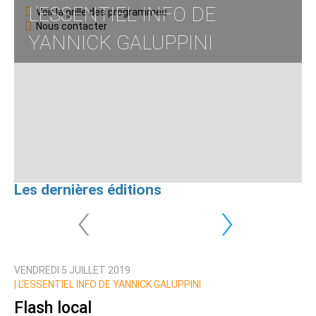
L’ESSENTIEL INFO DE
Voir la grille des programmes
Nous contacter
YANNICK GALUPPINI
Les dernières éditions
‹
›
VENDREDI 5 JUILLET 2019
|
L’ESSENTIEL INFO DE YANNICK GALUPPINI
Flash local