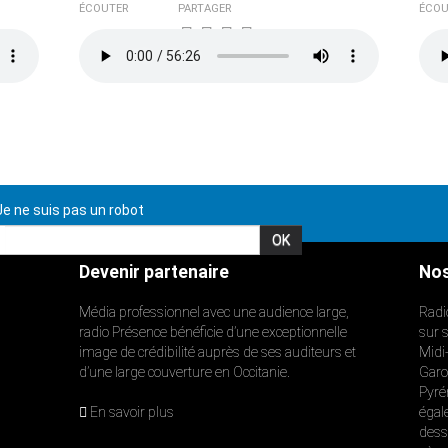
ÉCOUTER
PARTAGER
ÉCOU
e ne suis pas un robot
Devenir partenaire
Nos
Média professionnel avec une audience large,
Radi
radio Présence bénéficie d’une exceptionnelle
sur 
image de crédibilité auprès de ses auditeurs et
Midi
d’une large couverture en Occitanie.
Garon
Pyré
En savoir plus
égal
dess