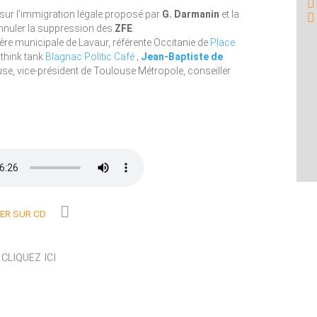
sur l’immigration légale proposé par
G. Darmanin
et la
nnuler la suppression des
ZFE
.
lère municipale de Lavaur, référente Occitanie de
Place
 think tank
Blagnac Politic Café
;
Jean-Baptiste de
use, vice-président de Toulouse Métropole, conseiller
R SUR CD
N
CLIQUEZ ICI