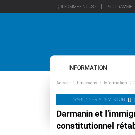
QUI SOMMES-NOUS ?
PROGRAMME
INFORMATION
Accueil
\
Emissions
\
Information
\
S'ABONNER À L'ÉMISSION
Darmanin et l’immigr
constitutionnel rétab