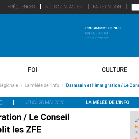
FRÉQUENCES
NOUS CONTACTER
FAIRE UN DON
PROGRAMME DE NUIT
00H00 - 00H00
Radio Présence
FOI
CULTURE
Régionale
\
La mêlée de l’Info
\
Darmanin et l’immigration / Le Cons
JEUDI 28 MAI 2026
LA MÊLÉE DE L’INFO
ation / Le Conseil
Un
Er
lit les ZFE
P