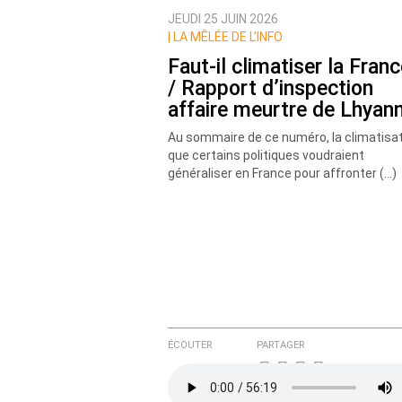
JEUDI 25 JUIN 2026
Nom
|
LA MÊLÉE DE L’INFO
Faut-il climatiser la Franc
/ Rapport d’inspection
Courriel (non publié)
affaire meurtre de Lhyan
Au sommaire de ce numéro, la climatisa
que certains politiques voudraient
généraliser en France pour affronter (…)
Ajoutez votre commentair
Texte de votre message
ÉCOUTER
PARTAGER