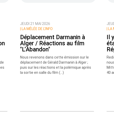
JEUDI 21 MAI 2026
JEUD
ux commentaires de cette discussion par email
|
LA MÊLÉE DE L’INFO
|
LA 
Déplacement Darmanin à
Il 
on
Alger / Réactions au film
éta
"L’Abandon"
Ré
Nous revenons dans cette émission sur le
Redi
 de
déplacement de Gérald Darmanin à Alger ;
nous
les
puis sur les réactions et la polémique après
Mitt
la sortie en salle du film (…)
40 an