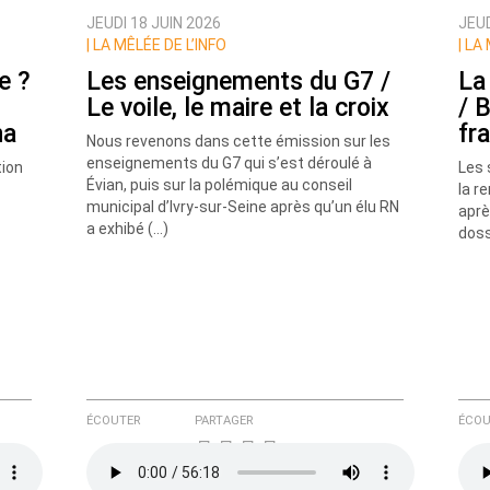
JEUDI 18 JUIN 2026
JEUD
|
LA MÊLÉE DE L’INFO
|
LA 
e ?
Les enseignements du G7 /
La
Le voile, le maire et la croix
/ 
na
fr
Nous revenons dans cette émission sur les
enseignements du G7 qui s’est déroulé à
tion
Les 
Évian, puis sur la polémique au conseil
la r
municipal d’Ivry-sur-Seine après qu’un élu RN
aprè
e ici
a exhibé (…)
doss
ÉCOUTER
PARTAGER
ÉCOU