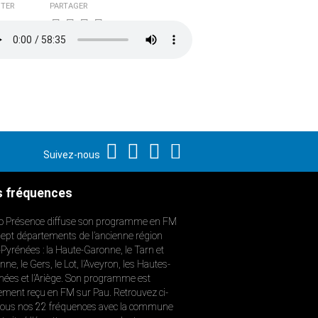
TER
PARTAGER
Suivez-nous
 fréquences
o Présence diffuse son programme en FM
sept départements de l’ancienne région
-Pyrénées : la Haute-Garonne, le Tarn et
ne, le Gers, le Lot, l’Aveyron, les Hautes-
nées et l’Ariège. Son programme est
ement reçu en FM sur Pau. Retrouvez ci-
ous nos 22 fréquences avec la commune