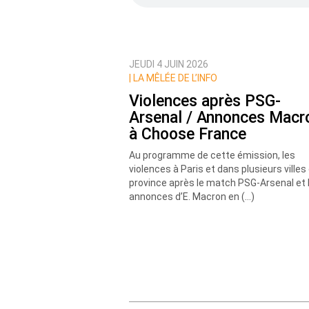
JEUDI 4 JUIN 2026
Prévenez-moi de tous les nouvea
|
LA MÊLÉE DE L’INFO
Violences après PSG-
Arsenal / Annonces Macr
à Choose France
Au programme de cette émission, les
violences à Paris et dans plusieurs villes
province après le match PSG-Arsenal et 
annonces d’E. Macron en (…)