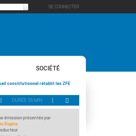
SE CONNECTER
SOCIÉTÉ
eil constitutionnel rétablit les ZFE
DURÉE 55 MIN
e émission présentée par
ic Duprix
roducteur