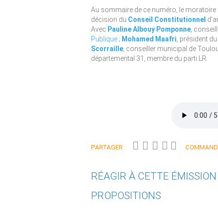
Au sommaire de ce numéro, le moratoire 
décision du
Conseil Constitutionnel
d’a
Avec
Pauline Albouy Pomponne
, conseil
Publique
;
Mohamed Maafri
, président du
Scorraille
, conseiller municipal de Toulo
départemental 31, membre du parti LR.
PARTAGER
COMMANDE
RÉAGIR À CETTE ÉMISSIO
PROPOSITIONS
Qui êtes-vous ?