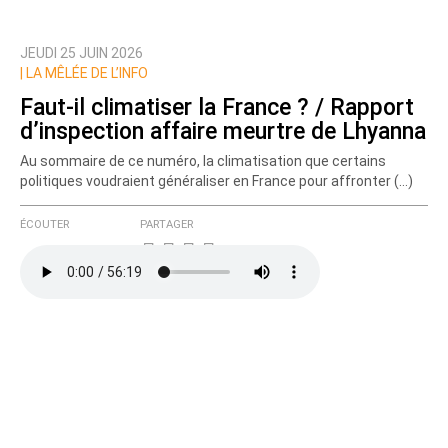
Qui êtes-vous ?
JEUDI 25 JUIN 2026
Nom
|
LA MÊLÉE DE L’INFO
Faut-il climatiser la France ? / Rapport
d’inspection affaire meurtre de Lhyanna
Courriel (non publié)
Au sommaire de ce numéro, la climatisation que certains
politiques voudraient généraliser en France pour affronter (…)
ÉCOUTER
PARTAGER
Ajoutez votre commentaire ici
Texte de votre message