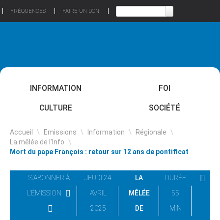
FRÉQUENCES
FAIRE UN DON
INFORMATION
FOI
CULTURE
SOCIÉTÉ
Accueil
\
Emissions
\
Information
\
Régionale
\
La mêlée de l’Info
\
Mort du pape François : retour sur 12 ans de pontificat
S'ABONNER À
JEUDI 24
LA
DURÉE
L'ÉMISSION
AVRIL
MÊLÉE
55
2025
DE
MIN