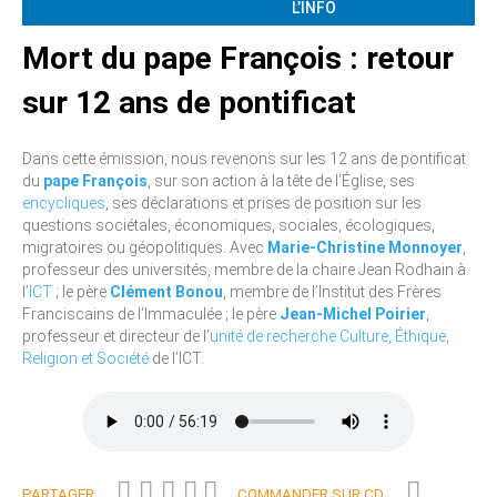
L’INFO
Mort du pape François : retour
sur 12 ans de pontificat
Dans cette émission, nous revenons sur les 12 ans de pontificat
du
pape François
, sur son action à la tête de l’Église, ses
encycliques
, ses déclarations et prises de position sur les
questions sociétales, économiques, sociales, écologiques,
migratoires ou géopolitiques. Avec
Marie-Christine Monnoyer
,
professeur des universités, membre de la chaire Jean Rodhain à
l’
ICT
; le père
Clément Bonou
, membre de l’Institut des Frères
Franciscains de l’Immaculée ; le père
Jean-Michel Poirier
,
professeur et directeur de l’
unité de recherche Culture, Éthique,
Religion et Société
de l’ICT.
PARTAGER
COMMANDER SUR CD