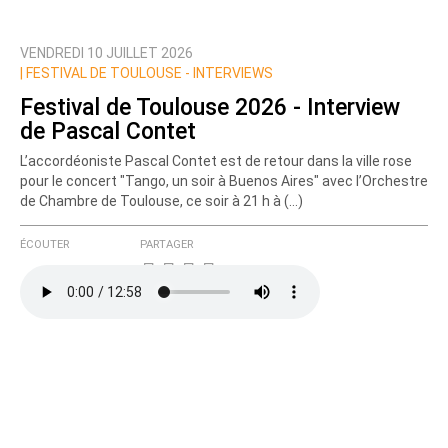
Qui êtes-vous ?
VENDREDI 10 JUILLET 2026
Nom
|
FESTIVAL DE TOULOUSE - INTERVIEWS
Festival de Toulouse 2026 - Interview
de Pascal Contet
Courriel (non publié)
L’accordéoniste Pascal Contet est de retour dans la ville rose
pour le concert "Tango, un soir à Buenos Aires" avec l’Orchestre
de Chambre de Toulouse, ce soir à 21 h à (…)
Ajoutez votre commentaire ici
ÉCOUTER
PARTAGER
Texte de votre message