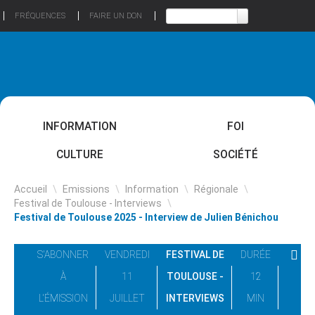
FRÉQUENCES
FAIRE UN DON
INFORMATION
FOI
CULTURE
SOCIÉTÉ
Accueil
\
Emissions
\
Information
\
Régionale
\
Festival de Toulouse - Interviews
\
Festival de Toulouse 2025 - Interview de Julien Bénichou
S'ABONNER
VENDREDI
FESTIVAL DE
DURÉE
À
11
TOULOUSE -
12
L'ÉMISSION
JUILLET
INTERVIEWS
MIN