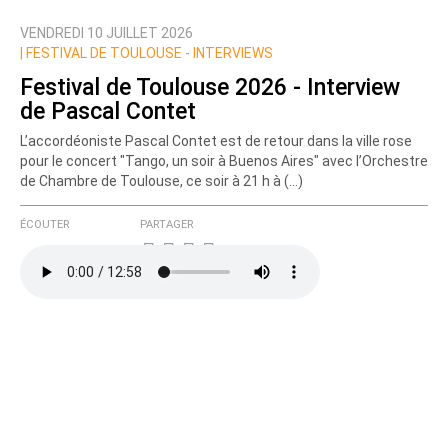
VENDREDI 10 JUILLET 2026
Nom
|
FESTIVAL DE TOULOUSE - INTERVIEWS
Festival de Toulouse 2026 - Interview
de Pascal Contet
Courriel (non publié)
L’accordéoniste Pascal Contet est de retour dans la ville rose
pour le concert "Tango, un soir à Buenos Aires" avec l’Orchestre
de Chambre de Toulouse, ce soir à 21 h à (…)
Ajoutez votre commentaire ici
ÉCOUTER
PARTAGER
Texte de votre message