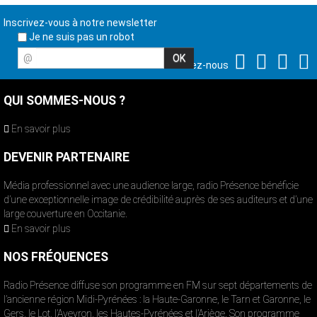
Inscrivez-vous à notre newsletter
Je ne suis pas un robot
@
Suivez-nous
QUI SOMMES-NOUS ?
En savoir plus
DEVENIR PARTENAIRE
Média professionnel avec une audience large, radio Présence bénéficie
d’une exceptionnelle image de crédibilité auprès de ses auditeurs et d’une
large couverture en Occitanie.
En savoir plus
NOS FRÉQUENCES
Radio Présence diffuse son programme en FM sur sept départements de
l’ancienne région Midi-Pyrénées : la Haute-Garonne, le Tarn et Garonne, le
Gers, le Lot, l’Aveyron, les Hautes-Pyrénées et l’Ariège. Son programme