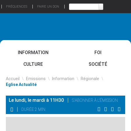
FRÉQUENCES
FAIRE UN DON
INFORMATION
FOI
CULTURE
SOCIÉTÉ
Accueil
\
Emissions
\
Information
\
Régionale
\
Eglise Actualité
Le lundi, le mardi à 11H30
S'ABONNER À L'ÉMISSION
DURÉE 2 MIN