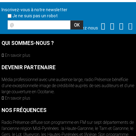
Inscrivez-vous à notre newsletter
Je ne suis pas un robot
@
Suivez-nous
QUI SOMMES-NOUS ?
En savoir plus
DEVENIR PARTENAIRE
Média professionnel avec une audience large, radio Présence bénéficie
d’une exceptionnelle image de crédibilité auprès de ses auditeurs et d’une
large couverture en Occitanie.
En savoir plus
NOS FRÉQUENCES
Radio Présence diffuse son programme en FM sur sept départements de
l’ancienne région Midi-Pyrénées : la Haute-Garonne, le Tarn et Garonne, le
Gers, le Lot, l’Aveyron, les Hautes-Pyrénées et l’Ariège. Son programme