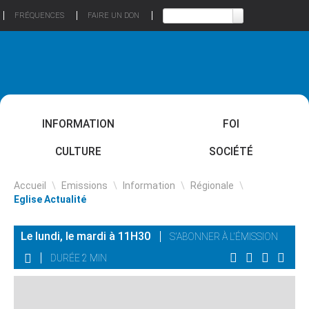
FRÉQUENCES
FAIRE UN DON
INFORMATION
FOI
CULTURE
SOCIÉTÉ
Accueil
\
Emissions
\
Information
\
Régionale
\
Eglise Actualité
Le lundi, le mardi à 11H30
S'ABONNER À L'ÉMISSION
DURÉE 2 MIN