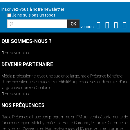
Inscrivez-vous à notre newsletter
Je ne suis pas un robot
@
Suivez-nous
QUI SOMMES-NOUS ?
En savoir plus
DEVENIR PARTENAIRE
Média professionnel avec une audience large, radio Présence bénéficie
d’une exceptionnelle image de crédibilité auprès de ses auditeurs et d’une
large couverture en Occitanie.
En savoir plus
NOS FRÉQUENCES
Radio Présence diffuse son programme en FM sur sept départements de
l’ancienne région Midi-Pyrénées : la Haute-Garonne, le Tarn et Garonne, le
Gers, le Lot, l’Aveyron, les Hautes-Pyrénées et l’Ariège. Son programme