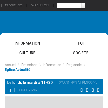
FRÉQUENCES
FAIRE UN DON
INFORMATION
FOI
CULTURE
SOCIÉTÉ
Accueil
\
Emissions
\
Information
\
Régionale
\
Eglise Actualité
Le lundi, le mardi à 11H30
S'ABONNER À L'ÉMISSION
DURÉE 2 MIN