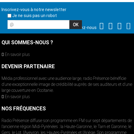
Inscrivez-vous à notre newsletter
Je ne suis pas un robot
@
Suivez-nous
QUI SOMMES-NOUS ?
En savoir plus
DEVENIR PARTENAIRE
Média professionnel avec une audience large, radio Présence bénéficie
d’une exceptionnelle image de crédibilité auprès de ses auditeurs et d’une
large couverture en Occitanie.
En savoir plus
NOS FRÉQUENCES
Radio Présence diffuse son programme en FM sur sept départements de
l’ancienne région Midi-Pyrénées : la Haute-Garonne, le Tarn et Garonne, le
Gers, le Lot, l’Aveyron, les Hautes-Pyrénées et l’Ariège. Son programme