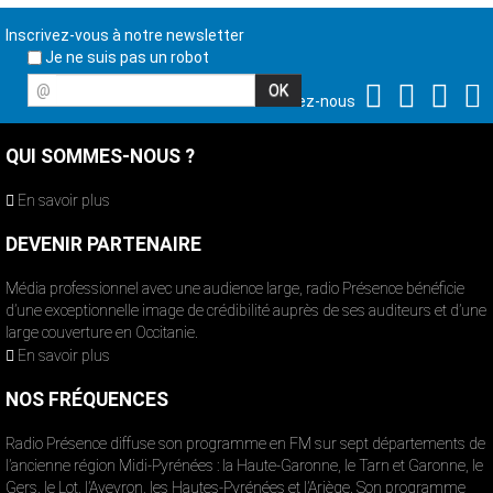
Inscrivez-vous à notre newsletter
Je ne suis pas un robot
@
Suivez-nous
QUI SOMMES-NOUS ?
En savoir plus
DEVENIR PARTENAIRE
Média professionnel avec une audience large, radio Présence bénéficie
d’une exceptionnelle image de crédibilité auprès de ses auditeurs et d’une
large couverture en Occitanie.
En savoir plus
NOS FRÉQUENCES
Radio Présence diffuse son programme en FM sur sept départements de
l’ancienne région Midi-Pyrénées : la Haute-Garonne, le Tarn et Garonne, le
Gers, le Lot, l’Aveyron, les Hautes-Pyrénées et l’Ariège. Son programme