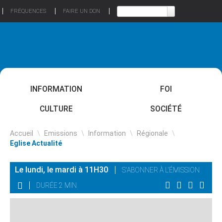
FRÉQUENCES
FAIRE UN DON
INFORMATION
FOI
CULTURE
SOCIÉTÉ
Accueil
\
Emissions
\
Information
\
Régionale
\
Eglise Actualité
Le lundi, le mardi à 11H30
S'ABONNER À L'ÉMISSION
DURÉE 2 MIN