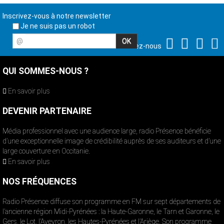
Inscrivez-vous à notre newsletter
Je ne suis pas un robot
@
Suivez-nous
QUI SOMMES-NOUS ?
En savoir plus
DEVENIR PARTENAIRE
Média professionnel avec une audience large, radio Présence bénéficie
d’une exceptionnelle image de crédibilité auprès de ses auditeurs et d’une
large couverture en Occitanie.
En savoir plus
NOS FRÉQUENCES
Radio Présence diffuse son programme en FM sur sept départements de
l’ancienne région Midi-Pyrénées : la Haute-Garonne, le Tarn et Garonne, le
Gers, le Lot, l’Aveyron, les Hautes-Pyrénées et l’Ariège. Son programme