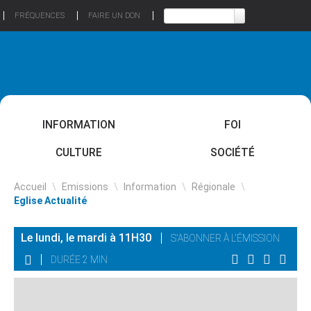
FRÉQUENCES
FAIRE UN DON
INFORMATION
FOI
CULTURE
SOCIÉTÉ
Accueil
\
Emissions
\
Information
\
Régionale
\
Eglise Actualité
Le lundi, le mardi à 11H30
S'ABONNER À L'ÉMISSION
DURÉE 2 MIN