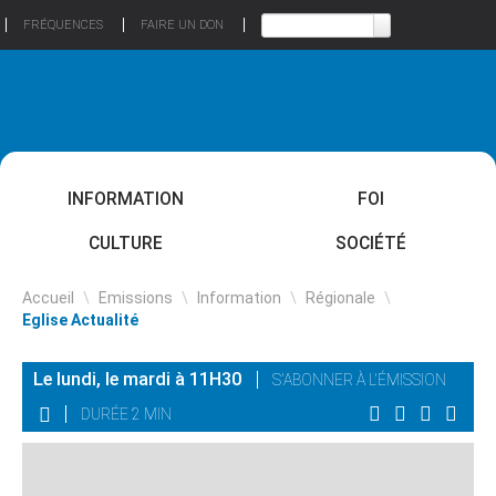
FRÉQUENCES
FAIRE UN DON
INFORMATION
FOI
CULTURE
SOCIÉTÉ
Accueil
\
Emissions
\
Information
\
Régionale
\
Eglise Actualité
Le lundi, le mardi à 11H30
S'ABONNER À L'ÉMISSION
DURÉE 2 MIN