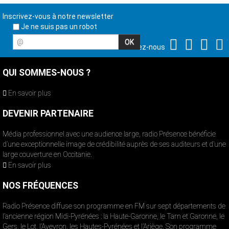
Inscrivez-vous à notre newsletter
Je ne suis pas un robot
@
Suivez-nous
QUI SOMMES-NOUS ?
En savoir plus
DEVENIR PARTENAIRE
Média professionnel avec une audience large, radio Présence bénéficie
d’une exceptionnelle image de crédibilité auprès de ses auditeurs et d’une
large couverture en Occitanie.
En savoir plus
NOS FRÉQUENCES
Radio Présence diffuse son programme en FM sur sept départements de
l’ancienne région Midi-Pyrénées : la Haute-Garonne, le Tarn et Garonne, le
Gers, le Lot, l’Aveyron, les Hautes-Pyrénées et l’Ariège. Son programme