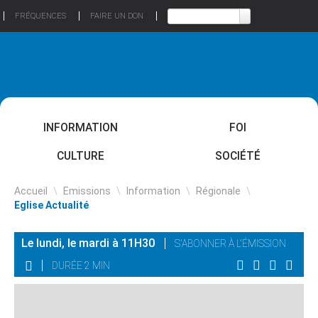
FRÉQUENCES
FAIRE UN DON
INFORMATION
FOI
CULTURE
SOCIÉTÉ
Accueil
\
Emissions
\
Information
\
Régionale
\
Eglise Actualité
Le lundi, le mardi à 11H30
S'ABONNER À L'ÉMISSION
DURÉE 2 MIN