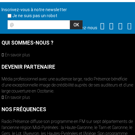
Inscrivez-vous à notre newsletter
Je ne suis pas un robot
@
Suivez-nous
QUI SOMMES-NOUS ?
En savoir plus
DEVENIR PARTENAIRE
Média professionnel avec une audience large, radio Présence bénéficie
d’une exceptionnelle image de crédibilité auprès de ses auditeurs et d’une
large couverture en Occitanie.
En savoir plus
NOS FRÉQUENCES
Radio Présence diffuse son programme en FM sur sept départements de
l’ancienne région Midi-Pyrénées : la Haute-Garonne, le Tarn et Garonne, le
Gers, le Lot, l’Aveyron, les Hautes-Pyrénées et l’Ariège. Son programme