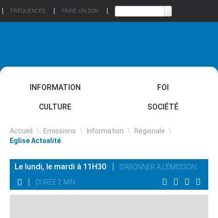
FRÉQUENCES
FAIRE UN DON
INFORMATION
FOI
CULTURE
SOCIÉTÉ
Accueil
\
Emissions
\
Information
\
Régionale
\
Eglise Actualité
Le lundi, le mardi à 11H30
S'ABONNER À L'ÉMISSION
DURÉE 2 MIN