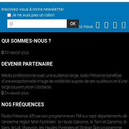
Inscrivez-vous à notre newsletter
Je ne suis pas un robot
@
Suivez-nous
QUI SOMMES-NOUS ?
En savoir plus
DEVENIR PARTENAIRE
Média professionnel avec une audience large, radio Présence bénéficie
d’une exceptionnelle image de crédibilité auprès de ses auditeurs et d’une
large couverture en Occitanie.
En savoir plus
NOS FRÉQUENCES
Radio Présence diffuse son programme en FM sur sept départements de
l’ancienne région Midi-Pyrénées : la Haute-Garonne, le Tarn et Garonne, le
Gers, le Lot, l’Aveyron, les Hautes-Pyrénées et l’Ariège. Son programme