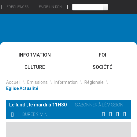
FRÉQUENCES
FAIRE UN DON
INFORMATION
FOI
CULTURE
SOCIÉTÉ
Accueil
\
Emissions
\
Information
\
Régionale
\
Eglise Actualité
Le lundi, le mardi à 11H30
S'ABONNER À L'ÉMISSION
DURÉE 2 MIN