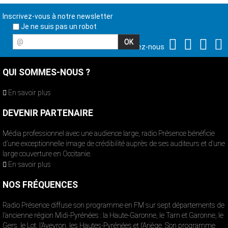
Inscrivez-vous à notre newsletter
Je ne suis pas un robot
@
Suivez-nous
QUI SOMMES-NOUS ?
En savoir plus
DEVENIR PARTENAIRE
Média professionnel avec une audience large, radio Présence bénéficie
d’une exceptionnelle image de crédibilité auprès de ses auditeurs et d’une
large couverture en Occitanie.
En savoir plus
NOS FRÉQUENCES
Radio Présence diffuse son programme en FM sur sept départements de
l’ancienne région Midi-Pyrénées : la Haute-Garonne, le Tarn et Garonne, le
Gers, le Lot, l’Aveyron, les Hautes-Pyrénées et l’Ariège. Son programme