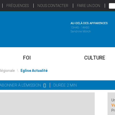
FRÉQUENCES
NOUS CONTACTER
FAIRE UN DON
AU-DELÀ DES APPARENCES
13H45 - 14H00
Sandrine Mörch
FOI
CULTURE
Régionale
\
Eglise Actualité
'ABONNER À L'ÉMISSION
DURÉE 2 MIN
Un
Va
Pr