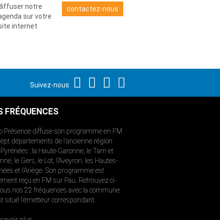
diffuser notre
contactez-nous
agenda sur votre
site internet
Suivez-nous
S FRÉQUENCES
o Présence diffuse son programme en FM
sept départements de l’ancienne région
-Pyrénées : la Haute-Garonne, le Tarn et
ne, le Gers, le Lot, l’Aveyron, les Hautes-
nées et l’Ariège. Son programme est
ement reçu en FM sur Pau. Retrouvez ci-
ous nos 22 fréquences avec la commune
st situé l’émetteur correspondant.
savoir plus