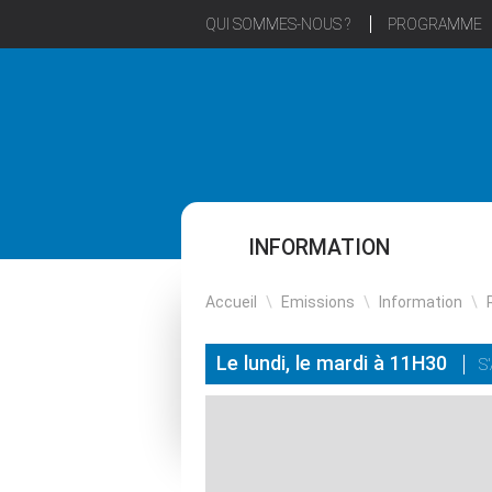
QUI SOMMES-NOUS ?
PROGRAMME
INFORMATION
Accueil
\
Emissions
\
Information
\
Le lundi, le mardi à 11H30
S