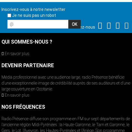
Inscrivez-vous à notre newsletter
Je ne suis pas un robot
@
Suivez-nous
QUI SOMMES-NOUS ?
En savoir plus
DEVENIR PARTENAIRE
Média professionnel avec une audience large, radio Présence bénéficie
d’une exceptionnelle image de crédibilité auprès de ses auditeurs et d’une
large couverture en Occitanie.
En savoir plus
NOS FRÉQUENCES
Radio Présence diffuse son programme en FM sur sept départements de
l’ancienne région Midi-Pyrénées : la Haute-Garonne, le Tarn et Garonne, le
Gers, le Lot, l’Aveyron, les Hautes-Pyrénées et l’Ariège. Son programme