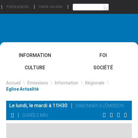
FRÉQUENCES
FAIRE UN DON
INFORMATION
FOI
CULTURE
SOCIÉTÉ
Accueil
\
Emissions
\
Information
\
Régionale
\
Eglise Actualité
Le lundi, le mardi à 11H30
S'ABONNER À L'ÉMISSION
DURÉE 2 MIN