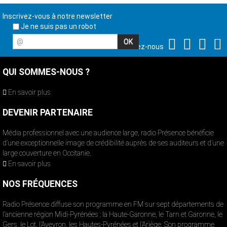
Inscrivez-vous à notre newsletter
Je ne suis pas un robot
@
Suivez-nous
QUI SOMMES-NOUS ?
En savoir plus
DEVENIR PARTENAIRE
Média professionnel avec une audience large, radio Présence bénéficie
d’une exceptionnelle image de crédibilité auprès de ses auditeurs et d’une
large couverture en Occitanie.
En savoir plus
NOS FRÉQUENCES
Radio Présence diffuse son programme en FM sur sept départements de
l’ancienne région Midi-Pyrénées : la Haute-Garonne, le Tarn et Garonne, le
Gers, le Lot, l’Aveyron, les Hautes-Pyrénées et l’Ariège. Son programme