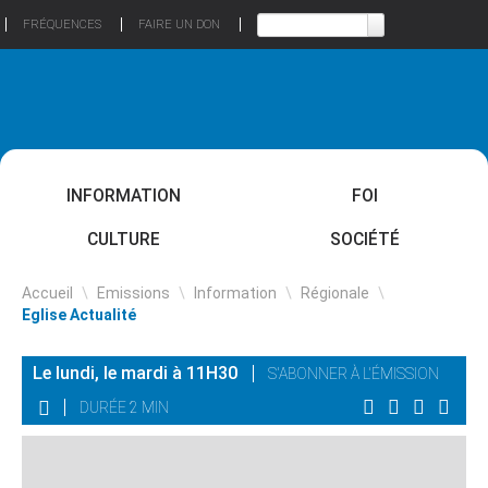
FRÉQUENCES
FAIRE UN DON
INFORMATION
FOI
CULTURE
SOCIÉTÉ
Accueil
\
Emissions
\
Information
\
Régionale
\
Eglise Actualité
Le lundi, le mardi à 11H30
S'ABONNER À L'ÉMISSION
DURÉE 2 MIN