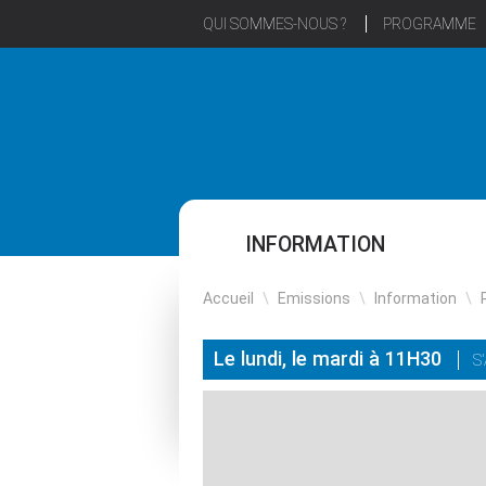
QUI SOMMES-NOUS ?
PROGRAMME
INFORMATION
Accueil
\
Emissions
\
Information
\
Le lundi, le mardi à 11H30
S