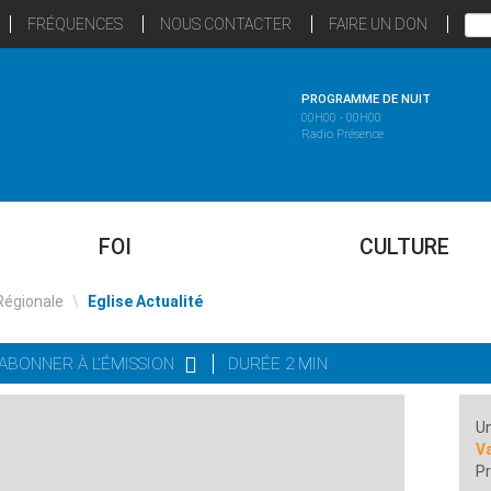
FRÉQUENCES
NOUS CONTACTER
FAIRE UN DON
PROGRAMME DE NUIT
00H00 - 00H00
Radio Présence
FOI
CULTURE
Régionale
\
Eglise Actualité
'ABONNER À L'ÉMISSION
DURÉE 2 MIN
Un
Va
Pr