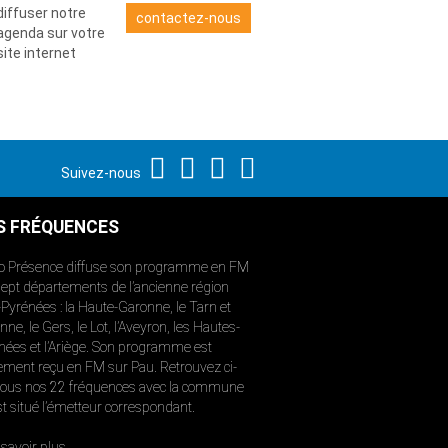
diffuser notre
contactez-nous
agenda sur votre
site internet
Suivez-nous
S FRÉQUENCES
o Présence diffuse son programme en FM
sept départements de l’ancienne région
-Pyrénées : la Haute-Garonne, le Tarn et
ne, le Gers, le Lot, l’Aveyron, les Hautes-
nées et l’Ariège. Son programme est
ement reçu en FM sur Pau. Retrouvez ci-
ous nos 22 fréquences avec la commune
st situé l’émetteur correspondant.
savoir plus