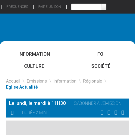
FRÉQUENCES
FAIRE UN DON
INFORMATION
FOI
CULTURE
SOCIÉTÉ
Accueil
\
Emissions
\
Information
\
Régionale
\
Eglise Actualité
Le lundi, le mardi à 11H30
S'ABONNER À L'ÉMISSION
DURÉE 2 MIN