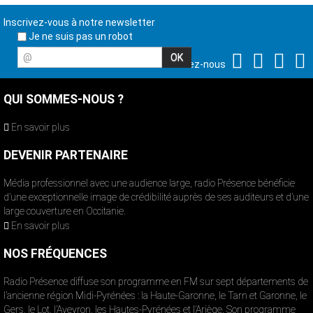
Inscrivez-vous à notre newsletter
Je ne suis pas un robot
@
Suivez-nous
QUI SOMMES-NOUS ?
En savoir plus
DEVENIR PARTENAIRE
Média professionnel avec une audience large, radio Présence bénéficie
d’une exceptionnelle image de crédibilité auprès de ses auditeurs et d’une
large couverture en Occitanie.
En savoir plus
NOS FRÉQUENCES
Radio Présence diffuse son programme en FM sur sept départements de
l’ancienne région Midi-Pyrénées : la Haute-Garonne, le Tarn et Garonne, le
Gers, le Lot, l’Aveyron, les Hautes-Pyrénées et l’Ariège. Son programme