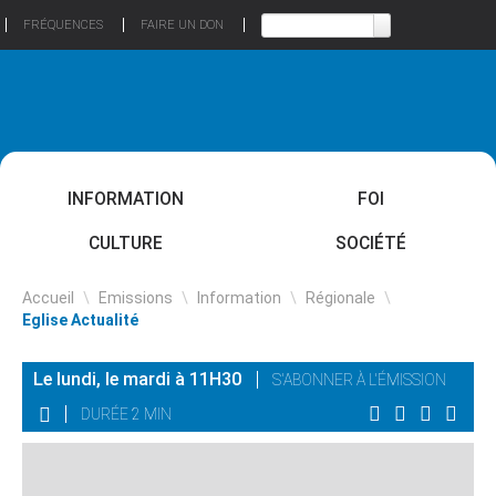
FRÉQUENCES
FAIRE UN DON
INFORMATION
FOI
CULTURE
SOCIÉTÉ
Accueil
\
Emissions
\
Information
\
Régionale
\
Eglise Actualité
Le lundi, le mardi à 11H30
S'ABONNER À L'ÉMISSION
DURÉE 2 MIN