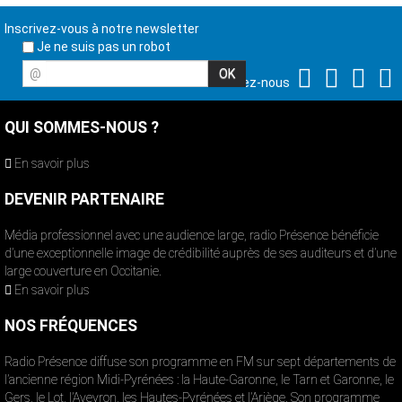
Inscrivez-vous à notre newsletter
Je ne suis pas un robot
@
Suivez-nous
QUI SOMMES-NOUS ?
En savoir plus
DEVENIR PARTENAIRE
Média professionnel avec une audience large, radio Présence bénéficie
d’une exceptionnelle image de crédibilité auprès de ses auditeurs et d’une
large couverture en Occitanie.
En savoir plus
NOS FRÉQUENCES
Radio Présence diffuse son programme en FM sur sept départements de
l’ancienne région Midi-Pyrénées : la Haute-Garonne, le Tarn et Garonne, le
Gers, le Lot, l’Aveyron, les Hautes-Pyrénées et l’Ariège. Son programme