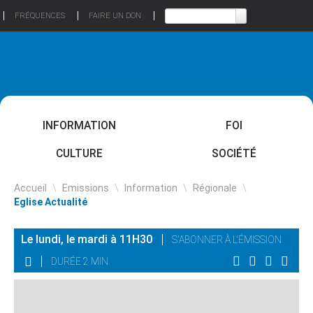
FRÉQUENCES
FAIRE UN DON
INFORMATION
FOI
CULTURE
SOCIÉTÉ
Accueil
\
Emissions
\
Information
\
Régionale
\
Eglise Actualité
Le lundi, le mardi à 11H30
S'ABONNER À L'ÉMISSION
DURÉE 2 MIN