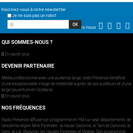
Inscrivez-vous à notre newsletter
Je ne suis pas un robot
@
Suivez-nous
QUI SOMMES-NOUS ?
En savoir plus
DEVENIR PARTENAIRE
Média professionnel avec une audience large, radio Présence bénéficie
d’une exceptionnelle image de crédibilité auprès de ses auditeurs et d’une
large couverture en Occitanie.
En savoir plus
NOS FRÉQUENCES
Radio Présence diffuse son programme en FM sur sept départements de
l’ancienne région Midi-Pyrénées : la Haute-Garonne, le Tarn et Garonne, le
Gers, le Lot, l’Aveyron, les Hautes-Pyrénées et l’Ariège. Son programme