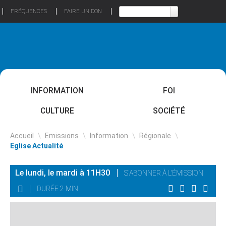
FRÉQUENCES
FAIRE UN DON
INFORMATION
FOI
CULTURE
SOCIÉTÉ
Accueil
\
Emissions
\
Information
\
Régionale
\
Eglise Actualité
Le lundi, le mardi à 11H30
S'ABONNER À L'ÉMISSION
DURÉE 2 MIN