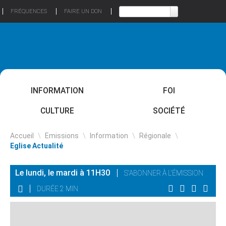
FRÉQUENCES
FAIRE UN DON
INFORMATION
FOI
CULTURE
SOCIÉTÉ
Accueil
\
Emissions
\
Information
\
Régionale
\
Eglise Actualité
Le lundi, le mardi à 11H30
S'ABONNER À L'ÉMISSION
DURÉE 2 MIN