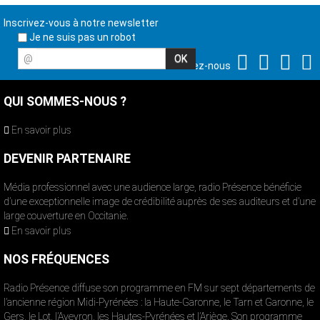
Inscrivez-vous à notre newsletter
Je ne suis pas un robot
@
Suivez-nous
QUI SOMMES-NOUS ?
En savoir plus
DEVENIR PARTENAIRE
Média professionnel avec une audience large, radio Présence bénéficie
d’une exceptionnelle image de crédibilité auprès de ses auditeurs et d’une
large couverture en Occitanie.
En savoir plus
NOS FRÉQUENCES
Radio Présence diffuse son programme en FM sur sept départements de
l’ancienne région Midi-Pyrénées : la Haute-Garonne, le Tarn et Garonne, le
Gers, le Lot, l’Aveyron, les Hautes-Pyrénées et l’Ariège. Son programme