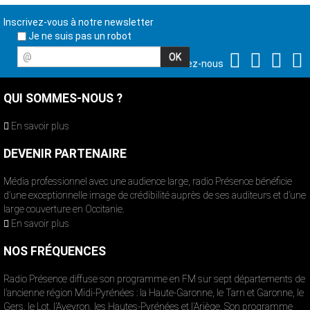
Inscrivez-vous à notre newsletter
Je ne suis pas un robot
@
Suivez-nous
QUI SOMMES-NOUS ?
En savoir plus
DEVENIR PARTENAIRE
Média professionnel avec une audience large, radio Présence bénéficie
d’une exceptionnelle image de crédibilité auprès de ses auditeurs et d’une
large couverture en Occitanie.
En savoir plus
NOS FRÉQUENCES
Radio Présence diffuse son programme en FM sur sept départements de
l’ancienne région Midi-Pyrénées : la Haute-Garonne, le Tarn et Garonne, le
Gers, le Lot, l’Aveyron, les Hautes-Pyrénées et l’Ariège. Son programme