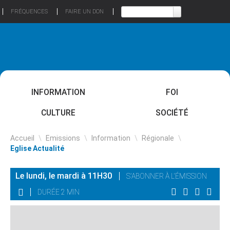
FRÉQUENCES
FAIRE UN DON
INFORMATION
FOI
CULTURE
SOCIÉTÉ
Accueil
\
Emissions
\
Information
\
Régionale
\
Eglise Actualité
Le lundi, le mardi à 11H30
S'ABONNER À L'ÉMISSION
DURÉE 2 MIN