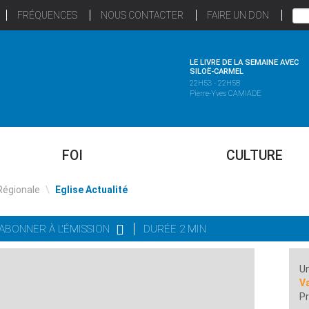
FRÉQUENCES
NOUS CONTACTER
FAIRE UN DON
LE LIVRE DE LA SEMAINE AVEC
SILOË-CARMEL
22H53 - 22H58
Pierre-Yves CAMIADE
FOI
CULTURE
Régionale
\
Eglise Actualité
'ABONNER À L'ÉMISSION
DURÉE 2 MIN
Un
Va
Pr