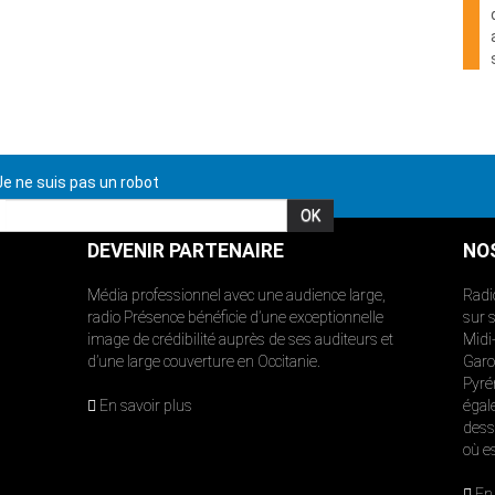
e ne suis pas un robot
DEVENIR PARTENAIRE
NO
Média professionnel avec une audience large,
Radi
radio Présence bénéficie d’une exceptionnelle
sur 
image de crédibilité auprès de ses auditeurs et
Midi
d’une large couverture en Occitanie.
Garon
Pyré
En savoir plus
égal
dess
où e
En 