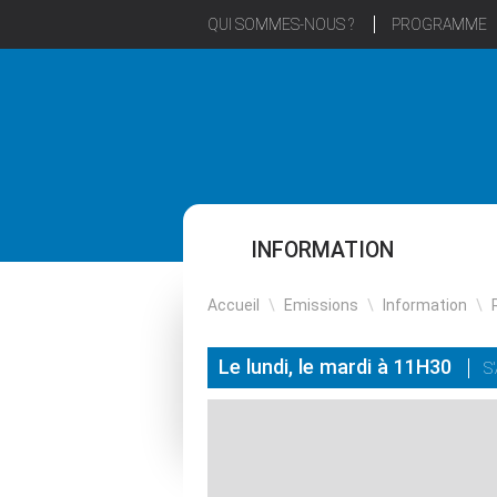
QUI SOMMES-NOUS ?
PROGRAMME
INFORMATION
Accueil
\
Emissions
\
Information
\
Le lundi, le mardi à 11H30
S