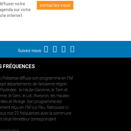
diffuser notre
contactez-nous
agenda sur votre
site internet
Suivez-nous
S FRÉQUENCES
o Présence diffuse son programme en FM
sept départements de l’ancienne région
-Pyrénées : la Haute-Garonne, le Tarn et
ne, le Gers, le Lot, l’Aveyron, les Hautes-
nées et l’Ariège. Son programme est
ement reçu en FM sur Pau. Retrouvez ci-
ous nos 22 fréquences avec la commune
st situé l’émetteur correspondant.
savoir plus