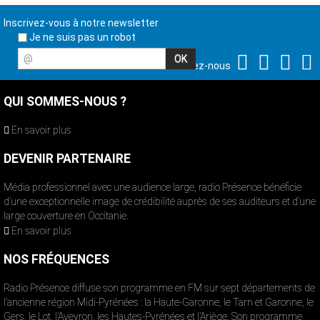
Inscrivez-vous à notre newsletter
Je ne suis pas un robot
@
Suivez-nous
QUI SOMMES-NOUS ?
En savoir plus
DEVENIR PARTENAIRE
Média professionnel avec une audience large, radio Présence bénéficie
d’une exceptionnelle image de crédibilité auprès de ses auditeurs et d’une
large couverture en Occitanie.
En savoir plus
NOS FRÉQUENCES
Radio Présence diffuse son programme en FM sur sept départements de
l’ancienne région Midi-Pyrénées : la Haute-Garonne, le Tarn et Garonne, le
Gers, le Lot, l’Aveyron, les Hautes-Pyrénées et l’Ariège. Son programme