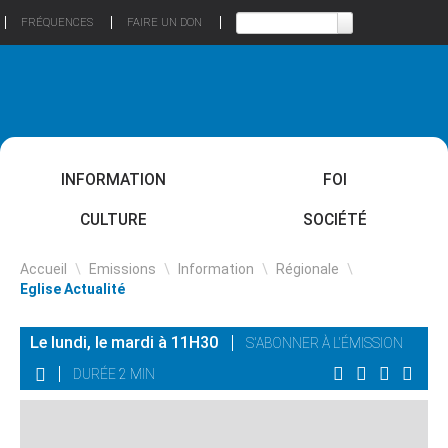
FRÉQUENCES
FAIRE UN DON
INFORMATION
FOI
CULTURE
SOCIÉTÉ
Accueil
\
Emissions
\
Information
\
Régionale
\
Eglise Actualité
Le lundi, le mardi à 11H30
S'ABONNER À L'ÉMISSION
DURÉE 2 MIN