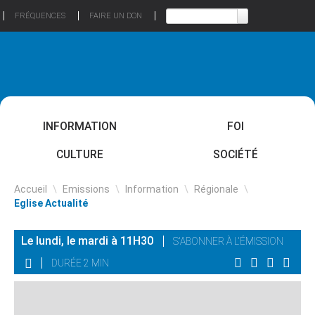
FRÉQUENCES
FAIRE UN DON
INFORMATION
FOI
CULTURE
SOCIÉTÉ
Accueil
\
Emissions
\
Information
\
Régionale
\
Eglise Actualité
Le lundi, le mardi à 11H30
S'ABONNER À L'ÉMISSION
DURÉE 2 MIN