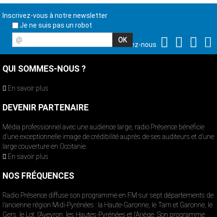
Inscrivez-vous à notre newsletter
Je ne suis pas un robot
@
Suivez-nous
QUI SOMMES-NOUS ?
En savoir plus
DEVENIR PARTENAIRE
Média professionnel avec une audience large, radio Présence bénéficie
d’une exceptionnelle image de crédibilité auprès de ses auditeurs et d’une
large couverture en Occitanie.
En savoir plus
NOS FRÉQUENCES
Radio Présence diffuse son programme en FM sur sept départements de
l’ancienne région Midi-Pyrénées : la Haute-Garonne, le Tarn et Garonne, le
Gers, le Lot, l’Aveyron, les Hautes-Pyrénées et l’Ariège. Son programme