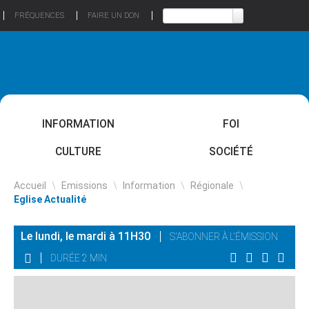
FRÉQUENCES
FAIRE UN DON
INFORMATION
FOI
CULTURE
SOCIÉTÉ
Accueil
\
Emissions
\
Information
\
Régionale
\
Eglise Actualité
Le lundi, le mardi à 11H30
S'ABONNER À L'ÉMISSION
DURÉE 2 MIN