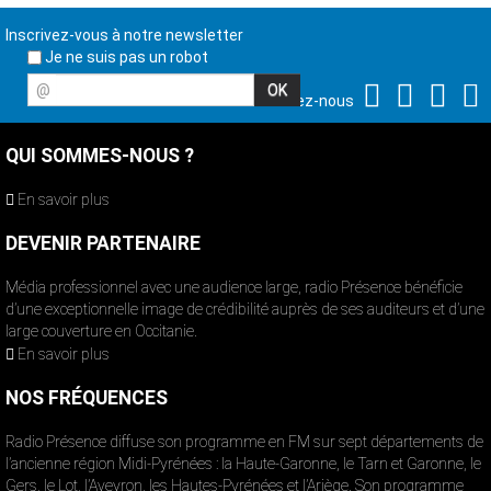
Inscrivez-vous à notre newsletter
Je ne suis pas un robot
@
Suivez-nous
QUI SOMMES-NOUS ?
En savoir plus
DEVENIR PARTENAIRE
Média professionnel avec une audience large, radio Présence bénéficie
d’une exceptionnelle image de crédibilité auprès de ses auditeurs et d’une
large couverture en Occitanie.
En savoir plus
NOS FRÉQUENCES
Radio Présence diffuse son programme en FM sur sept départements de
l’ancienne région Midi-Pyrénées : la Haute-Garonne, le Tarn et Garonne, le
Gers, le Lot, l’Aveyron, les Hautes-Pyrénées et l’Ariège. Son programme