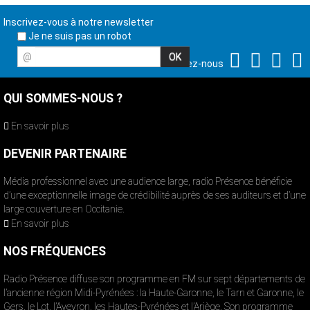
Inscrivez-vous à notre newsletter
Je ne suis pas un robot
@
Suivez-nous
QUI SOMMES-NOUS ?
En savoir plus
DEVENIR PARTENAIRE
Média professionnel avec une audience large, radio Présence bénéficie
d’une exceptionnelle image de crédibilité auprès de ses auditeurs et d’une
large couverture en Occitanie.
En savoir plus
NOS FRÉQUENCES
Radio Présence diffuse son programme en FM sur sept départements de
l’ancienne région Midi-Pyrénées : la Haute-Garonne, le Tarn et Garonne, le
Gers, le Lot, l’Aveyron, les Hautes-Pyrénées et l’Ariège. Son programme