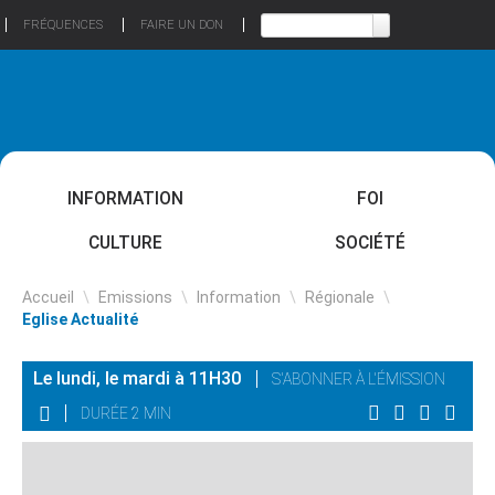
FRÉQUENCES
FAIRE UN DON
INFORMATION
FOI
CULTURE
SOCIÉTÉ
Accueil
\
Emissions
\
Information
\
Régionale
\
Eglise Actualité
Le lundi, le mardi à 11H30
S'ABONNER À L'ÉMISSION
DURÉE 2 MIN