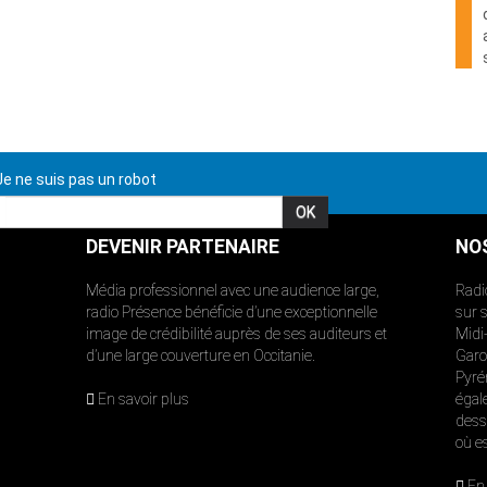
e ne suis pas un robot
DEVENIR PARTENAIRE
NO
Média professionnel avec une audience large,
Radi
radio Présence bénéficie d’une exceptionnelle
sur 
image de crédibilité auprès de ses auditeurs et
Midi
d’une large couverture en Occitanie.
Garon
Pyré
En savoir plus
égal
dess
où e
En 