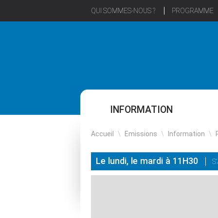
QUI SOMMES-NOUS ?
PROGRAMME
INFORMATION
Accueil
\
Emissions
\
Information
\
Le lundi, le mardi à 11H30
S