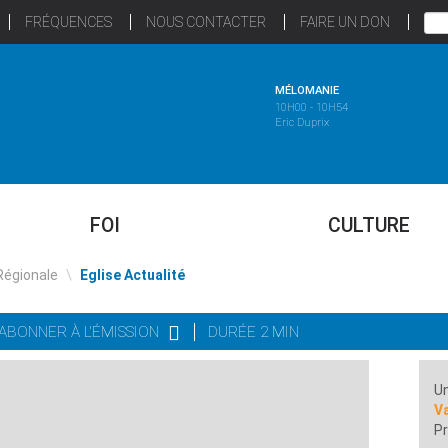
FRÉQUENCES
NOUS CONTACTER
FAIRE UN DON
MÉLOMANIE
10H00 - 10H54
Eric Duprix
FOI
CULTURE
Régionale
\
Eglise Actualité
'ABONNER À L'ÉMISSION
DURÉE 2 MIN
Un
Va
Pr