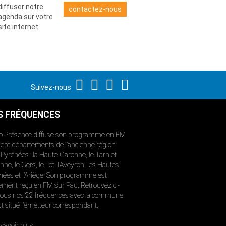
diffuser notre
contactez-nous
agenda sur votre
site internet
Suivez-nous
S FRÉQUENCES
o Présence diffuse son programme en FM
sept départements de l’ancienne région
-Pyrénées : la Haute-Garonne, le Tarn et
ne, le Gers, le Lot, l’Aveyron, les Hautes-
nées et l’Ariège. Son programme est
ement reçu en FM sur Pau. Retrouvez ci-
ous nos 22 fréquences avec la commune
st situé l’émetteur correspondant.
savoir plus