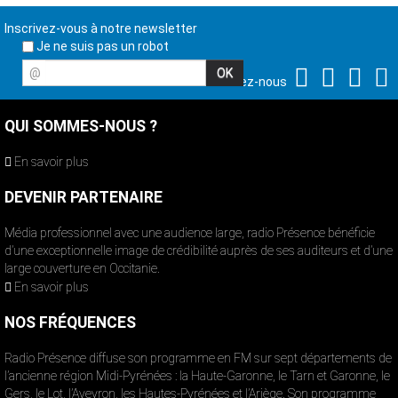
Inscrivez-vous à notre newsletter
Je ne suis pas un robot
@
Suivez-nous
QUI SOMMES-NOUS ?
En savoir plus
DEVENIR PARTENAIRE
Média professionnel avec une audience large, radio Présence bénéficie
d’une exceptionnelle image de crédibilité auprès de ses auditeurs et d’une
large couverture en Occitanie.
En savoir plus
NOS FRÉQUENCES
Radio Présence diffuse son programme en FM sur sept départements de
l’ancienne région Midi-Pyrénées : la Haute-Garonne, le Tarn et Garonne, le
Gers, le Lot, l’Aveyron, les Hautes-Pyrénées et l’Ariège. Son programme