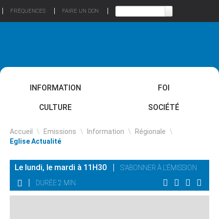
FRÉQUENCES
FAIRE UN DON
INFORMATION
FOI
CULTURE
SOCIÉTÉ
Accueil
\
Emissions
\
Information
\
Régionale
\
Eglise Actualité
Le lundi, le mardi à 11H30
S'ABONNER À L'ÉMISSION
DURÉE 2 MIN