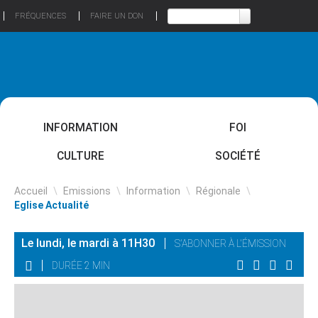
FRÉQUENCES
FAIRE UN DON
INFORMATION
FOI
CULTURE
SOCIÉTÉ
Accueil
\
Emissions
\
Information
\
Régionale
\
Eglise Actualité
Le lundi, le mardi à 11H30
S'ABONNER À L'ÉMISSION
DURÉE 2 MIN