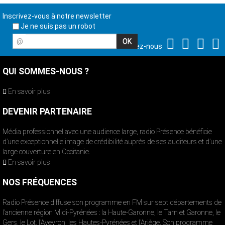
Inscrivez-vous à notre newsletter
Je ne suis pas un robot
@
Suivez-nous
QUI SOMMES-NOUS ?
En savoir plus
DEVENIR PARTENAIRE
Média professionnel avec une audience large, radio Présence bénéficie
d’une exceptionnelle image de crédibilité auprès de ses auditeurs et d’une
large couverture en Occitanie.
En savoir plus
NOS FRÉQUENCES
Radio Présence diffuse son programme en FM sur sept départements de
l’ancienne région Midi-Pyrénées : la Haute-Garonne, le Tarn et Garonne, le
Gers, le Lot, l’Aveyron, les Hautes-Pyrénées et l’Ariège. Son programme