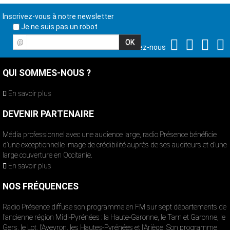
Inscrivez-vous à notre newsletter
Je ne suis pas un robot
@
Suivez-nous
QUI SOMMES-NOUS ?
En savoir plus
DEVENIR PARTENAIRE
Média professionnel avec une audience large, radio Présence bénéficie
d’une exceptionnelle image de crédibilité auprès de ses auditeurs et d’une
large couverture en Occitanie.
En savoir plus
NOS FRÉQUENCES
Radio Présence diffuse son programme en FM sur sept départements de
l’ancienne région Midi-Pyrénées : la Haute-Garonne, le Tarn et Garonne, le
Gers, le Lot, l’Aveyron, les Hautes-Pyrénées et l’Ariège. Son programme