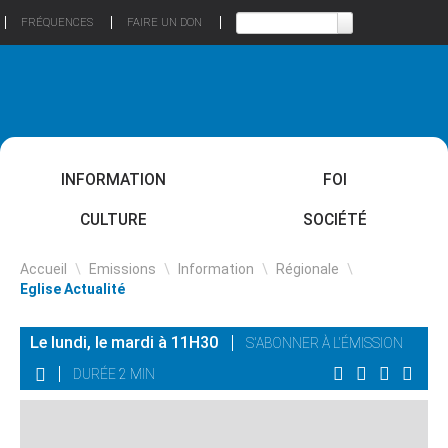
FRÉQUENCES
FAIRE UN DON
INFORMATION
FOI
CULTURE
SOCIÉTÉ
Accueil
\
Emissions
\
Information
\
Régionale
\
Eglise Actualité
Le lundi, le mardi à 11H30
S'ABONNER À L'ÉMISSION
DURÉE 2 MIN