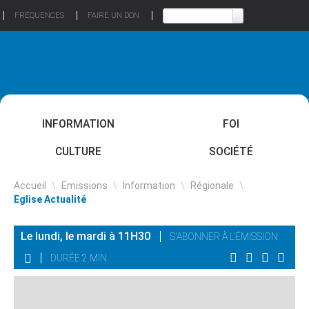
FRÉQUENCES
FAIRE UN DON
INFORMATION
FOI
CULTURE
SOCIÉTÉ
Accueil
\
Emissions
\
Information
\
Régionale
\
Eglise Actualité
Le lundi, le mardi à 11H30
S'ABONNER À L'ÉMISSION
DURÉE 2 MIN