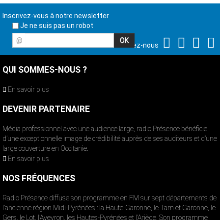
Inscrivez-vous à notre newsletter
Je ne suis pas un robot
@
Suivez-nous
QUI SOMMES-NOUS ?
En savoir plus
DEVENIR PARTENAIRE
Média professionnel avec une audience large, radio Présence bénéficie
d’une exceptionnelle image de crédibilité auprès de ses auditeurs et d’une
large couverture en Occitanie.
En savoir plus
NOS FRÉQUENCES
Radio Présence diffuse son programme en FM sur sept départements de
l’ancienne région Midi-Pyrénées : la Haute-Garonne, le Tarn et Garonne, le
Gers, le Lot, l’Aveyron, les Hautes-Pyrénées et l’Ariège. Son programme