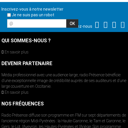
Inscrivez-vous à notre newsletter
Je ne suis pas un robot
@
Suivez-nous
QUI SOMMES-NOUS ?
En savoir plus
DEVENIR PARTENAIRE
Média professionnel avec une audience large, radio Présence bénéficie
d’une exceptionnelle image de crédibilité auprès de ses auditeurs et d’une
large couverture en Occitanie.
En savoir plus
NOS FRÉQUENCES
Radio Présence diffuse son programme en FM sur sept départements de
l’ancienne région Midi-Pyrénées : la Haute-Garonne, le Tarn et Garonne, le
Gers, le Lot, l’Aveyron, les Hautes-Pyrénées et l’Ariège. Son programme