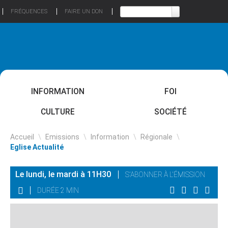
FRÉQUENCES
FAIRE UN DON
INFORMATION
FOI
CULTURE
SOCIÉTÉ
Accueil
\
Emissions
\
Information
\
Régionale
\
Eglise Actualité
Le lundi, le mardi à 11H30
S'ABONNER À L'ÉMISSION
DURÉE 2 MIN