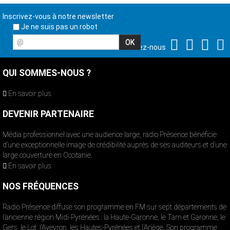
Inscrivez-vous à notre newsletter
Je ne suis pas un robot
@
Suivez-nous
QUI SOMMES-NOUS ?
En savoir plus
DEVENIR PARTENAIRE
Média professionnel avec une audience large, radio Présence bénéficie
d’une exceptionnelle image de crédibilité auprès de ses auditeurs et d’une
large couverture en Occitanie.
En savoir plus
NOS FRÉQUENCES
Radio Présence diffuse son programme en FM sur sept départements de
l’ancienne région Midi-Pyrénées : la Haute-Garonne, le Tarn et Garonne, le
Gers, le Lot, l’Aveyron, les Hautes-Pyrénées et l’Ariège. Son programme