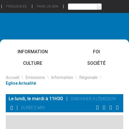
FRÉQUENCES
FAIRE UN DON
INFORMATION
FOI
CULTURE
SOCIÉTÉ
Accueil
\
Emissions
\
Information
\
Régionale
\
Eglise Actualité
Le lundi, le mardi à 11H30
S'ABONNER À L'ÉMISSION
DURÉE 2 MIN