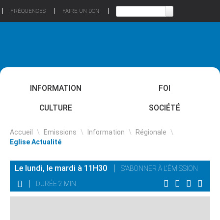
FRÉQUENCES
FAIRE UN DON
INFORMATION
FOI
CULTURE
SOCIÉTÉ
Accueil
\
Emissions
\
Information
\
Régionale
\
Eglise Actualité
Le lundi, le mardi à 11H30
S'ABONNER À L'ÉMISSION
DURÉE 2 MIN