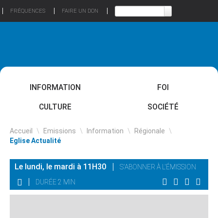
FRÉQUENCES
FAIRE UN DON
INFORMATION
FOI
CULTURE
SOCIÉTÉ
Accueil
\
Emissions
\
Information
\
Régionale
\
Eglise Actualité
Le lundi, le mardi à 11H30
S'ABONNER À L'ÉMISSION
DURÉE 2 MIN