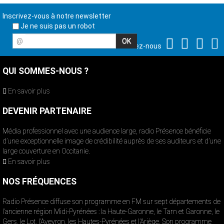
Inscrivez-vous à notre newsletter
Je ne suis pas un robot
@
Suivez-nous
QUI SOMMES-NOUS ?
En savoir plus
DEVENIR PARTENAIRE
Média professionnel avec une audience large, radio Présence bénéficie
d’une exceptionnelle image de crédibilité auprès de ses auditeurs et d’une
large couverture en Occitanie.
En savoir plus
NOS FRÉQUENCES
Radio Présence diffuse son programme en FM sur sept départements de
l’ancienne région Midi-Pyrénées : la Haute-Garonne, le Tarn et Garonne, le
Gers, le Lot, l’Aveyron, les Hautes-Pyrénées et l’Ariège. Son programme