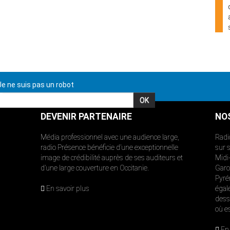
e ne suis pas un robot
DEVENIR PARTENAIRE
NO
Média professionnel avec une audience large,
Radi
radio Présence bénéficie d’une exceptionnelle
sur 
image de crédibilité auprès de ses auditeurs et
Midi
d’une large couverture en Occitanie.
Garon
Pyré
En savoir plus
égal
dess
où e
En 