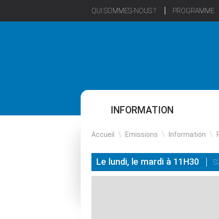
QUI SOMMES-NOUS ?
PROGRAMME
INFORMATION
Accueil
\
Emissions
\
Information
\
Le lundi, le mardi à 11H30
S