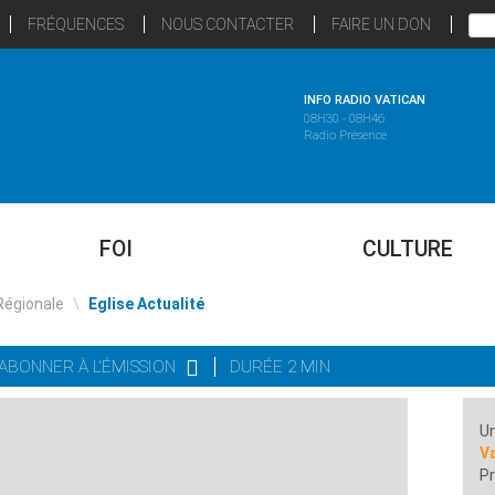
FRÉQUENCES
NOUS CONTACTER
FAIRE UN DON
INFO RADIO VATICAN
08H30 - 08H46
Radio Présence
FOI
CULTURE
Régionale
\
Eglise Actualité
'ABONNER À L'ÉMISSION
DURÉE 2 MIN
Un
Va
Pr