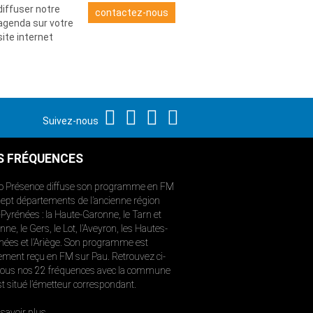
diffuser notre
contactez-nous
agenda sur votre
site internet
Suivez-nous
S FRÉQUENCES
o Présence diffuse son programme en FM
sept départements de l’ancienne région
-Pyrénées : la Haute-Garonne, le Tarn et
ne, le Gers, le Lot, l’Aveyron, les Hautes-
nées et l’Ariège. Son programme est
ement reçu en FM sur Pau. Retrouvez ci-
ous nos 22 fréquences avec la commune
st situé l’émetteur correspondant.
savoir plus